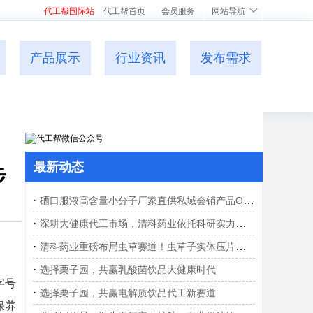
代工帮国际站
代工帮首页
会员服务
网站导航
产品展示
行业资讯
发布需求
最新动态
步
·
硒口服液高含量小分子厂家直供私域会销产品OEM贴牌现货
·
深耕大健康代工市场，清科药业依托科研实力打造郁李仁火麻仁固体饮料定制方案
·
清科药业重磅布局虫草赛道！虫草子实体压片糖果OEM代工，开启大健康智造新篇章
·
选择栗子园，共赢乳酸菌饮品大健康时代
字号
·
选择栗子园，共赢电解质饮品代工新赛道
保养