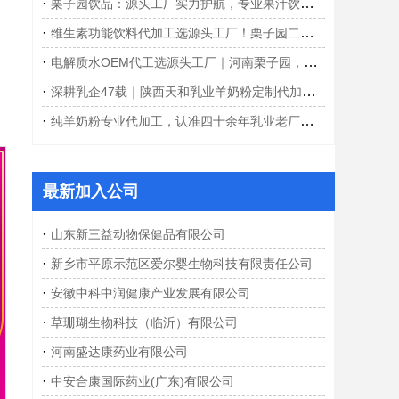
·
栗子园饮品：源头工厂实力护航，专业果汁饮料OEM/ODM代加工一站式服务
·
维生素功能饮料代加工选源头工厂！栗子园二十载大厂实力，赋能爆款功能饮品
·
电解质水OEM代工选源头工厂｜河南栗子园，打造属于你的爆款补水饮品
·
深耕乳企47载｜陕西天和乳业羊奶粉定制代加工，靠谱赋能品牌深耕市场
·
纯羊奶粉专业代加工，认准四十余年乳业老厂！靠谱赋能品牌发展
最新加入公司
·
山东新三益动物保健品有限公司
·
新乡市平原示范区爱尔婴生物科技有限责任公司
·
安徽中科中润健康产业发展有限公司
·
草珊瑚生物科技（临沂）有限公司
·
河南盛达康药业有限公司
·
中安合康国际药业(广东)有限公司