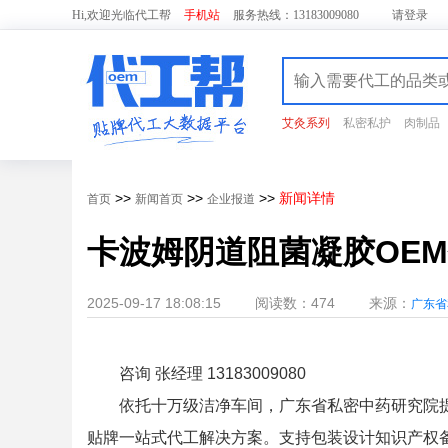
Hi,欢迎光临代工帮
手机站
服务热线：13183009080
请
登录
艾灸系列
私密私护
肉制品
>>
>>
>>
新闻详情
首页
新闻首页
企业报道
卡波姆阴道阻菌凝胶OE
2025-09-17 18:08:15
阅读数：474
来源：
广东省
咨询 张经理 13183009080
依托十万级洁净车间，广东省私密中药研究院
贴牌一站式代工解决方案。支持包装设计知识产权