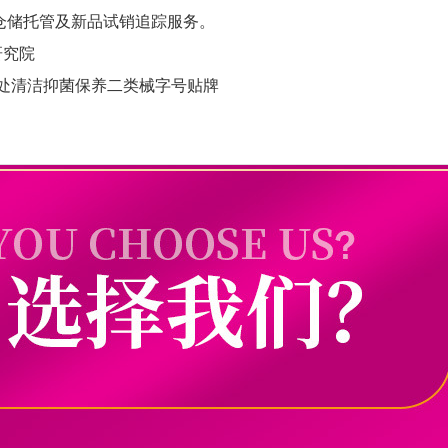
仓储托管及新品试销追踪服务。
研究院
处清洁抑菌保养二类械字号贴牌