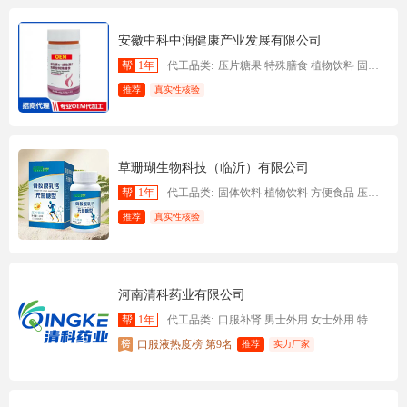
为什么选择我们？
实力保障：标准化车间，自动化生产，品质稳定可靠。
安徽中科中润健康产业发展有限公司
效率优先：成熟供应链，快速响应，缩短上市周期。
帮
1年
代工品类:
压片糖果 特殊膳食 植物饮料 固体饮料 代用茶 膏滋 口服液
服务贴心：一对一服务，全程跟进，省心省力。
推荐
真实性核验
合作共赢：灵活的合作模式，助力您的品牌快速成长。
河南盛达康药业，期待与您携手，共创健康产业新未来！
草珊瑚生物科技（临沂）有限公司
帮
1年
代工品类:
固体饮料 植物饮料 方便食品 压片糖果 凝胶糖果 特殊膳食食品
推荐
真实性核验
河南清科药业有限公司
帮
1年
代工品类:
口服补肾 男士外用 女士外用 特膳蓝帽
口服液热度榜 第9名
推荐
实力厂家