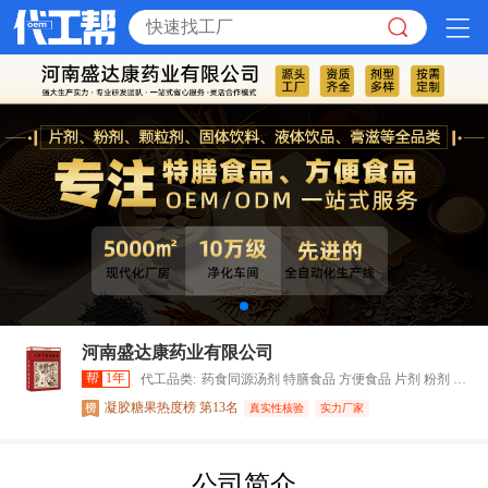
河南盛达康药业有限公司
帮
1年
代工品类:
药食同源汤剂 特膳食品 方便食品 片剂 粉剂 颗粒剂 固体饮料 液体饮品 养生食品
凝胶糖果热度榜 第13名
真实性核验
实力厂家
公司简介