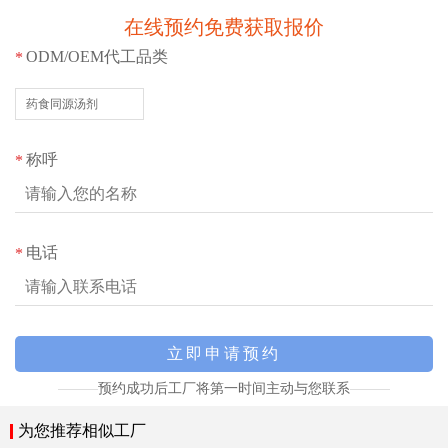
一站式省心服务
在线预约免费获取报价
1.提供从配方研发、包装设计到生产发货的全流程服务。
ODM/OEM代工品类
*
2.严格质量管控，确保每一件产品都符合国家标准。
3.专业团队提供合规指导，让您的产品上市无忧。
药食同源汤剂
灵活合作模式
1.OEM 贴牌：您提供品牌，我们负责生产。
称呼
*
2.ODM 定制：我们提供一站式定制服务，打造您的专属产品。
3.支持小批量试产，降低您的市场风险。
我们能生产什么？
电话
*
特膳食品系列
药食同源汤剂（粉剂，颗粒剂）；
运动营养食品-耐力类；能量补充类，补充蛋白质类，控能类，
速度力量类；恢复类；
片剂，粉剂，颗粒剂
预约成功后工厂将第一时间主动与您联系
方便食品系列
片剂、粉剂、固体饮料、液体饮品、颗粒剂、各种养生食品等。
为您推荐相似工厂