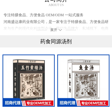
ABOUT US
专注特膳食品、方便食品 OEM/ODM 一站式服务
河南盛达康药业有限公司，是一家专注于特膳食品、方便食品研
发与生产的现代化科技型企业。我们为品牌方、私域线下、电商
展开
卖家、创业团队提供高品质、高效率的OEM/ODM 一站式代工
药食同源汤剂
解决方案。
我们的核心优势：
强大生产实力
1.5000㎡现代化厂房，配备10 万级净化车间。
2.拥有业界领先的全自动化生产线，涵盖片剂、粉剂、颗粒剂、
固体饮料、液体饮品、膏滋等全品类。
3.规模化生产，确保稳定供货与成本优势。
专业研发团队
1.拥有专业研发团队，可根据客户需求定制配方。
2.提供市场热销成熟配方，助力客户快速上市。
3.专注研发适合中国人体质的健康食品。