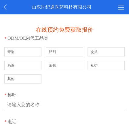
山东世纪通医药科技有限公司
在线预约免费获取报价
ODM/OEM代工品类
*
膏剂
贴剂
灸类
药液
浴包
私护
其他
称呼
*
电话
*