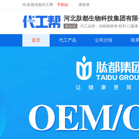
Hi,欢迎光临代工帮
手机站
请
登录
河北肽都生物科技集团有限
未认证
代工品类：动植物肽类 粉剂 口服液 
首页
代工产品
公司介绍
联