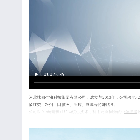
河北肽都生物科技集团有限公司，成立与2013年，公司占地4
物肽类、粉剂、口服液、压片、胶囊等特殊膳食。
公司以“中药精粹+肽”为核心技术，利用药食同源的中药提
慢性病或亚健康问题的预防、调理、康养提供产品方案。
集团分别成立“全民健康慢病逆转非药物干预产业研发基地”、“
究院”、“河北省小分子活性肽产业技术研究院”