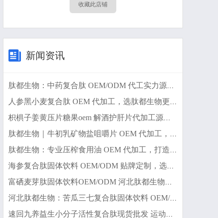
收藏此店铺
新闻资讯
肽都生物：中药复合肽 OEM/ODM 代工实力源头工厂
人参黑小麦复合肽 OEM 代加工，选肽都生物更专业
枳椇子姜黄压片糖果oem 解酒护肝片代加工源头工厂
肽都生物｜牛初乳矿物盐咀嚼片 OEM 代加工，打造大健康爆款
肽都生物：专业压榨食用油 OEM 代加工，打造健康用油新标杆
海参复合肽固体饮料 OEM/ODM 贴牌定制，选肽都生物
富硒麦芽肽固体饮料OEM/ODM 河北肽都生物专业代加工优选
河北肽都生物：苦瓜三七复合肽固体饮料 OEM/ODM 代工优选
速回九养益生小分子活性复合肽现货批发 运动营养食品特膳食品OEM贴牌代加工