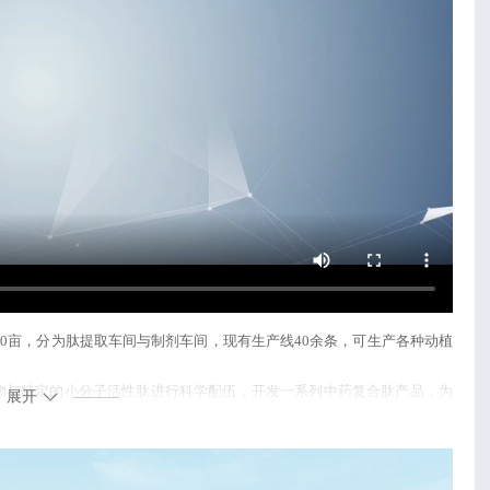
20亩，分为肽提取车间与制剂车间，现有生产线40余条，可生产各种动植
取物与特定的小分子活性肽进行科学配伍，开发一系列中药复合肽产品，为
展开
中国工程院院士工作站”、“国医大师唐祖宣传承工作室”、“中科院多肽研