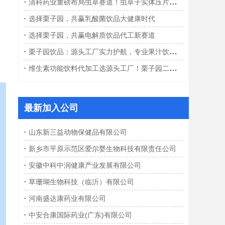
·
清科药业重磅布局虫草赛道！虫草子实体压片糖果OEM代工，开启大健康智造新篇章
·
选择栗子园，共赢乳酸菌饮品大健康时代
·
选择栗子园，共赢电解质饮品代工新赛道
·
栗子园饮品：源头工厂实力护航，专业果汁饮料OEM/ODM代加工一站式服务
·
维生素功能饮料代加工选源头工厂！栗子园二十载大厂实力，赋能爆款功能饮品
最新加入公司
·
山东新三益动物保健品有限公司
·
新乡市平原示范区爱尔婴生物科技有限责任公司
·
安徽中科中润健康产业发展有限公司
·
草珊瑚生物科技（临沂）有限公司
·
河南盛达康药业有限公司
·
中安合康国际药业(广东)有限公司