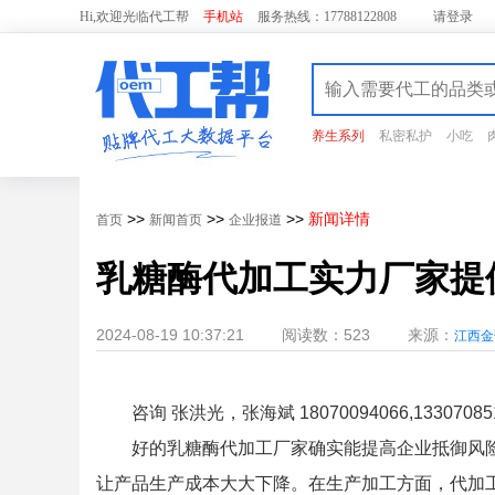
Hi,欢迎光临代工帮
手机站
服务热线：17788122808
请
登录
养生系列
私密私护
小吃
>>
>>
>>
新闻详情
首页
新闻首页
企业报道
乳糖酶代加工实力厂家提
2024-08-19 10:37:21
阅读数：523
来源：
江西金
咨询 张洪光，张海斌 18070094066,13307085
好的乳糖酶代加工厂家确实能提高企业抵御风
让产品生产成本大大下降。在生产加工方面，代加