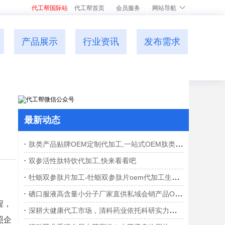
代工帮国际站
代工帮首页
会员服务
网站导航
产品展示
行业资讯
发布需求
最新动态
·
肽类产品贴牌OEM定制代加工,一站式OEM肽类产品代加工贴牌源头工厂
·
双参活性肽特饮代加工,快来看看吧
·
牡蛎双参肽片加工-牡蛎双参肽片oem代加工生产基地
·
硒口服液高含量小分子厂家直供私域会销产品OEM贴牌现货
程，
·
深耕大健康代工市场，清科药业依托科研实力打造郁李仁火麻仁固体饮料定制方案
照企