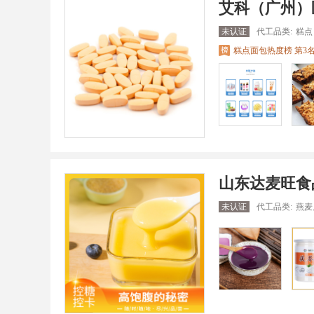
艾科（广州）
未认证
代工品类:
糕点
糕点面包热度榜 第3
山东达麦旺食
未认证
代工品类:
燕麦