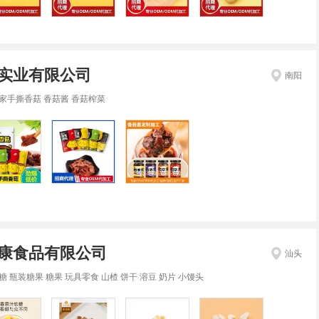
实业有限公司
南阳
家手撕香菇 香菇酱 香菇榨菜
康食品有限公司
汕头
糖 瓶装糖果 糖果 玩具零食 山楂 饼干 溶豆 奶片 小馒头