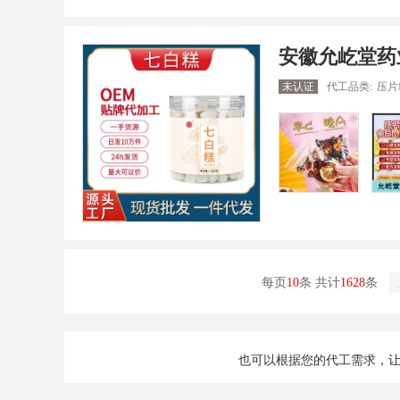
安徽允屹堂药
未认证
代工品类:
压片
每页
10
条 共计
1628
条
也可以根据您的代工需求，