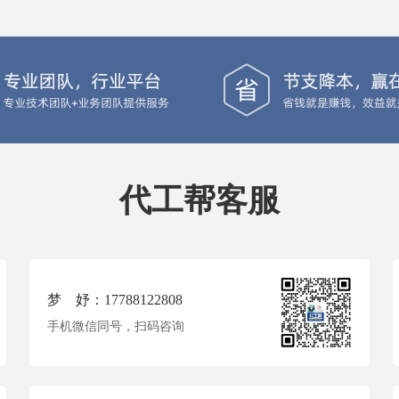
代工帮客服
梦 妤：17788122808
手机微信同号，扫码咨询