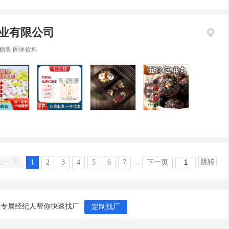
业有限公司
糖果 固体饮料
上一页
...
跳转
1
2
3
4
5
6
7
下一页
让专属经纪人帮你快速找厂
定制找厂