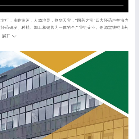
太行，南临黄河，人杰地灵，物华天宝，“国药之宝”四大怀药声誉海内
大怀药研发、种植、加工和销售为一体的全产业链企业。创源堂铁棍山药
展开
地势，享有“山之阳，水之阳”的天然优势，黄河、沁河从境地流过，千年
4.38度、东经112.02度，属温带南沿，年平均气温14-15度，年积温
，春不过燥、夏不过热、秋不过涝、冬不过冷，得天独厚的气候使得山药品质更上