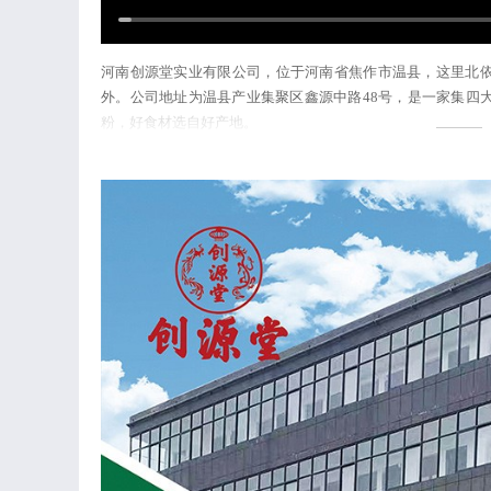
河南创源堂实业有限公司，位于河南省焦作市温县，这里北依
外。公司地址为温县产业集聚区鑫源中路48号，是一家集四
粉，好食材选自好产地。
产地介绍
温县北依太行山，南临黄河，三面环水，形成独特的“牛角川”
的河流冲击使这里的土壤沉淀了丰富的营养和微量元素。地处北纬3
4500度以上年日照2484个小时，年降水550-700毫米
一层楼。所以，以温县所在为铁棍山药地理标识原产地。