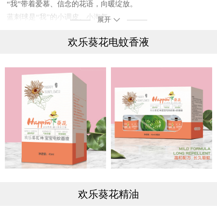
“我”带着爱慕、信念的花语，向暖绽放。
蓝刺球是“我”的小调皮、小淘气，
展开
欢乐葵花是我的温柔、快乐。
欢乐葵花电蚊香液
从童年蔓延到成年的点点滴滴记忆... ...
向日葵寓意沉默的爱，
这一次我想从心而觅，踏上快乐之旅。
人是行走的向日葵，盛开是对理想无尽的仰望，
向上生长，才能与阳光对接。夜晚再黑听得见生长的音节，
因为坚信太阳一定会在东方展示晨曦。父母就像朴素淡雅的向日
葵，
幸福的期盼面向太阳，用一缕微笑、一丝沉默和坚韧，
温暖着每一个宝宝，快乐成长。
欢乐葵花精油