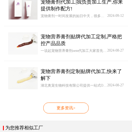
宠物膏剂代加工|我负责加工生产,你来
提供制作配方!
2024-09-12
宠物膏剂一时间发展的如日中天，很多客户都开始逐渐的做起了贴牌加业务，这也让市场中越来越多的宠物膏剂OEM厂家发展了起来，所以很多贴牌商面对市场上众多的宠物膏剂厂家，都被怎么选择厂家这个问题给难住了。怎么找一个既符合自己的贴牌需求又拥有丰富的贴牌生产经验厂家，就得掌握辨识实力型宠物膏剂贴牌的方法，而最简单粗暴的方法就是自己去厂家或是到企业里进行参观了解，这样自己才能眼见为实。
宠物营养膏剂贴牌代加工定制,严格把
控产品品质
2024-08-27
一说起宠物营养膏剂oem代加工大家首先想到的是价格行情，代加工产品是一分价钱一分货，一个高品质好产品一定是相对性贵些一些，但对于产品品质就必须用心地考虑到了，因为这个关系着未来在市场中产品销售状况。
宠物营养膏剂定制贴牌代加工,快来了
解下
2024-08-27
湖北奥宠生物科技有限公司提供一站式OEM/ODM服务，标准GMP认证厂房，品质有保障。有成熟生产线，轻松减掉研发成本。包材设计和选购一应俱全，快速简单！也可说出您的想法，我们为您量身定做，直到满意为止！
更多资讯>
为您推荐相似工厂