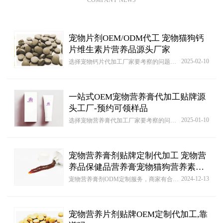
宠物片剂OEM/ODM代工 宠物猫狗钙
片维生素片营养品源头厂家
2025-02-10
选择宠物钙片代加工厂家要考察的问题比较多，对比不同类型宠物钙片代加工厂家综合情况，建议大家在选择时要理性对比，同时还要结合实际需求进行判断，不同类型宠物钙片代加工厂家的生产实力方面就会有很大差异，为了选择值得信赖的宠物钙片代加工厂家，让整个代加工生产过程非常轻松和简单，就要多选择几家厂家进行对比，了解宠物钙片代加工厂家的综合情况，例如在生产技术等各方面的问题都要考察，这样就能确定该厂家是否值得信赖和选择。
一站式OEM宠物营养膏代加工贴牌源
头工厂-预约可领样品
2025-01-10
选择宠物营养膏代加工厂家要考察的问题比较多，对比不同类型宠物营养膏代加工厂家综合情况，建议大家在选择时要理性对比，同时还要结合实际需求进行判断，不同类型宠物营养膏代加工厂家的生产实力方面就会有很大差异，为了选择值得信赖的宠物营养膏代加工厂家，让整个代加工生产过程非常轻松和简单，就要多选择几家厂家进行对比，了解宠物营养膏代加工厂家的综合情况，例如在生产技术等各方面的问题都要考察，这样就能确定该厂家是否值得信赖和选择。
宠物营养膏剂贴牌定制代加工 宠物营
养品保健品营养膏宠物猫狗营养素
oem定制
2024-12-13
宠物营养膏剂ODM定制服务，商家有合作意向，但无具体且完整配方，没有合作的原材、包装包材设计及生产厂家。工厂可根据您的要求进行配方研发、原材选购，商标或品牌注册、生产加工等“一条龙”服务。在保证质量的同时，为您节省更多精力和时间，助您更好、更快地进行业务拓展。
宠物营养片剂贴牌OEM定制代加工,靠