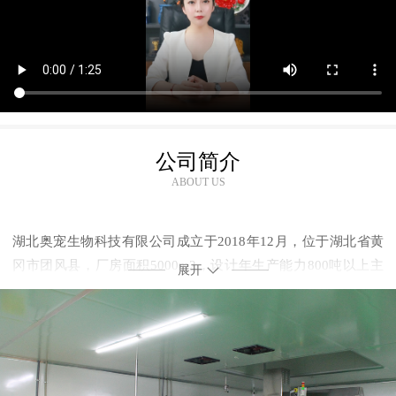
公司简介
ABOUT US
湖北奥宠生物科技有限公司成立于2018年12月，位于湖北省黄
冈市团风县，厂房面积5000m2，设计年生产能力800吨以上主
展开
要生产各类宠物维生素预混料、微量元素预混料、复合预混料。
公司前期投入500余万，拥有生产区、行政区、生活区分开互不
妨碍，厂区平整，周边无污染，预混料生产线按工艺要求合理布
局，主要设备为不锈钢材质，与物料直接接触部位采用304优质
不锈钢，表面光洁、平整，不易产生脱落物，易于清洁，配有全