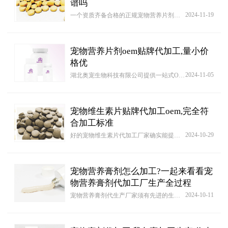
谱吗
2024-11-19
一个资质齐备合格的正规宠物营养片剂厂家，除了资质齐备以外，还要具备完整的供应链和成熟的技术运营团队!毕竟对于自由品牌来说，品牌产品的整体形象，包装设计、客户定位和运营策略都至关重要。而我们湖北奥宠生物科技有限公司，就是一家非常成熟的宠物营养片剂生产企业，不管是在产品的质量上，以及业务涵盖范围亦或者生产能力上都是属于国内一家比较出色的厂家！因为我们是一家十多年的贴牌生产经验丰富的厂家。
宠物营养片剂oem贴牌代加工,量小价
格优
2024-11-05
湖北奥宠生物科技有限公司提供一站式OEM/ODM服务，标准GMP认证厂房，品质有保障。有成熟生产线，轻松减掉研发成本。包材设计和选购一应俱全，快速简单！也可说出您的想法，我们为您量身定做，直到满意为止！
宠物维生素片贴牌代加工oem,完全符
合加工标准
2024-10-29
好的宠物维生素片代加工厂家确实能提高企业抵御风险能力，无需投入太多人力物力成本，尤其是能简化研发生产流程，让产品生产成本大大下降。在生产加工方面，代加工厂家会根据企业客户实际需求，提供针对性研发定制服务，按照企业需求进行代加工生产，不仅满足企业对产品的定位要求，还能符合市场大众需求，促进销售业绩。
宠物营养膏剂怎么加工?一起来看看宠
物营养膏剂代加工厂生产全过程
2024-10-11
宠物营养膏剂代生产厂家须有先进的生产代加工设备，可进行宠物营养膏剂产品生产代加工服务，有质量为保证，生产周期短的宠物营养膏剂生产厂家往往更受欢迎。代加工宠物营养膏剂宠物营养膏剂，统一配送，优质宠物营养膏剂原料，到到成品服务，全程服务食品溯源，品牌商可个性定制，满足不同需求。