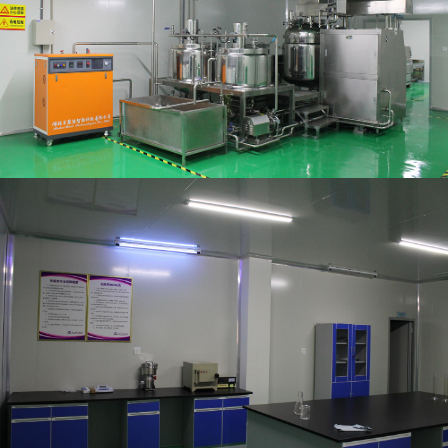
自动蒸汽发生器、槽式混合机、360° 3D混合机、真空乳化套
机、全自动罐装封尾机、称重模块、CIP循环系统转子泵、旋转
式压片机等必备设备，能够满足当前市场生产需要。同时公司还
建有与生产规模相适应的仓储区域，仓库地面和墙面平整、洁
净，具有良好的照明、防鼠、防火等防护设施，原辅料、包装材
料、成品分库存放，有明显分类标识。
拥有完善的生产设备的同时，公司同时还设有生产部、技术部、
质量管理部(下设化验室)、营销部、采购部等部门，现有员工30
人，其中大专以上学历20人，专业技术人员10人，其他人员20
人;主要部门负责人均具有大专以上学历及中级技术职称。熟悉
预混合饲料生产工艺与生产管理，且生产、质量、技术负责人互
不兼任;操作人员经培训，能掌握本岗位的基本知识和技能，检
验人员均经培训上岗;化验室设有理化室、精密仪器室、留样室
等相对独立的功能间，配有与检测要求相适应的检测仪器:电子
分析天平、生化培养箱、液相色谱仪、原子吸收分光光度计、酸
度计、生物显微镜等各类满足常规项目检测需求实验设备，检测
仪器均经法定计量部门检定合格。