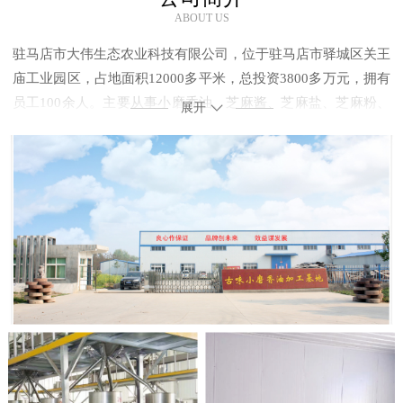
ABOUT US
驻马店市大伟生态农业科技有限公司，位于驻马店市驿城区关王
庙工业园区，占地面积12000多平米，总投资3800多万元，拥有
员工100余人。主要从事小磨香油、芝麻酱、芝麻盐、芝麻粉、
展开
炒芝麻等系列芝麻产品的研发、生产加工和销售业务。
我公司自有芝麻种植基地2000余亩，并自主研发了世界首创的
芝麻精播机、芝麻收割机、芝麻烘干机，采用自种、自产、自销
模式，走科学化、机械化种产销一条龙的路线，实现了芝麻种植
基地与市场的有效对接。从原料源头到生产加工过程，全程保证
了公司芝麻系列产品的风味口感和产品质量。
众所周知驻马店的气候、土质最适宜芝麻种植，号称“芝麻王
国”。自古以来芝麻和小磨香油就是我们驻马店的著名特产。而
我公司本着“做食品就是做良心”的经营理念，采用传统的石磨工
艺、“水代法”加工工艺，以现代化技术工具改良的加工包装器
具，从源头起步，以保留营养为本，追求古朴风味，保证公司系
列芝麻产品零添加无污染、绿色、环保、健康。地地道道的驻马