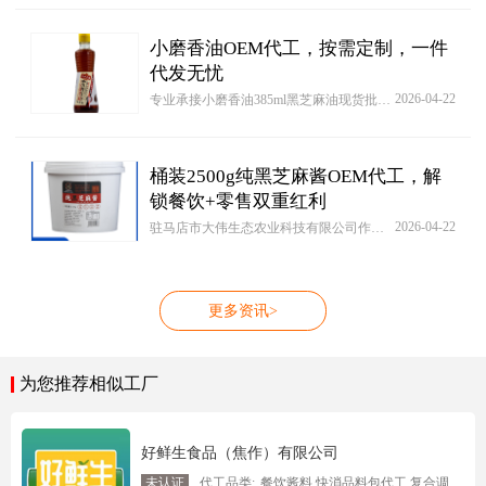
小磨香油OEM代工，按需定制，一件
代发无忧
2026-04-22
专业承接小磨香油385ml黑芝麻油现货批发一件代发 小磨香油芝麻油调和油支持定制OEM代工代加工，源头工厂提供oem贴牌代加工小磨香油385ml黑芝麻油现货批发一件代发 小磨香油芝麻油调和油支持定制OEM代工价格行情...，驻马店市大伟生态农业科技有限公司可按照客户要求为客户免费设计产品配方并进行打样。可以帮客户代为采购包装材料。成品上市后，可为客户提供产品销售的建议及方案！
桶装2500g纯黑芝麻酱OEM代工，解
锁餐饮+零售双重红利
2026-04-22
驻马店市大伟生态农业科技有限公司作为一站式代工服务平台，专注为全品类客户提供OEM/ODM解决方案。从产品概念设计到量产交付，支持原料采购、工艺优化及包装定制，特别开发智能成本测算系统，助力[桶装2500g纯黑芝麻酱现货批发一件代发 地方特产纯芝麻花生酱火锅蘸料支持定制OEM代工]品类客户精准控制预算，现开放百款基础方案库供自由组合。
更多资讯>
为您推荐相似工厂
好鲜生食品（焦作）有限公司
未认证
代工品类:
餐饮酱料 快消品料包代工 复合调味料 醋包 辣椒油 酱料包 调味品