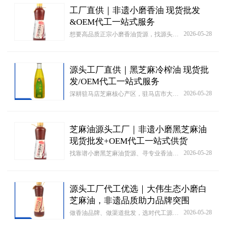
工厂直供｜非遗小磨香油 现货批发
&OEM代工一站式服务
2026-05-28
想要高品质正宗小磨香油货源，找源头工厂更省心！驻马店市大伟生态农业科技有限公司，依托“芝麻王国”驻马店得天独厚的种植优势，打造种产销一体化全产业链，是靠谱的香油批发、OEM贴牌代工优选厂家。
源头工厂直供｜黑芝麻冷榨油 现货批
发/OEM代工一站式服务
2026-05-28
深耕驻马店芝麻核心产区，驻马店市大伟生态农业科技有限公司，依托“芝麻王国”得天独厚的水土气候，打造高品质黑芝麻冷榨油，集源头种植、自主生产、定制代工于一体，是靠谱的粮油合作源头工厂。
芝麻油源头工厂｜非遗小磨黑芝麻油
现货批发+OEM代工一站式供货
2026-05-28
找靠谱小磨黑芝麻油货源、寻专业香油代工合作，认准驻马店源头工厂——驻马店市大伟生态农业科技有限公司。依托驻马店“芝麻王国”的得天独厚的水土优势，我们深耕芝麻制品多年，是集种植、研发、生产、销售于一体的实力厂家，为商户提供现货批发、一件代发、定制OEM代工全链路服务，助力商家无忧拿货、轻松拓客。
源头工厂代工优选｜大伟生态小磨白
芝麻油，非遗品质助力品牌突围
2026-05-28
做香油品牌、做渠道批发，选对代工源头是品质与销量的核心保障。驻马店市大伟生态农业科技有限公司，作为河南老字号、非遗技艺传承企业，深耕芝麻制品多年，主打385ml小磨白芝麻油OEM代工、定制贴牌、现货批发、一件代发全链路服务，是各大品牌、电商渠道、经销商的靠谱合作源头工厂。