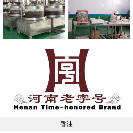
店特产，广大消费者放心的品牌！！！
公司成立以来，获得了各级政府、社会组织以及广大消费者的认
可，并获得了天中古味商标的持有权。2009年，天中古味传统
小磨香油制作技艺被列为河南省非物质文化遗产项目，天中古味
品牌在2016年被列入河南省老字号。
公司崇尚共荣、共享、共赢的合作精神，凭借“以人为本，品质
至上，诚信至上，价值至上”的企业文化理念，不断促使公司完
善质量管理体系，塑造健康的行业典范，努力实现“食泽民众、
业润社会”的使命，弘扬驻马店传统小磨香油，争创香油国际第
一品牌。
香油