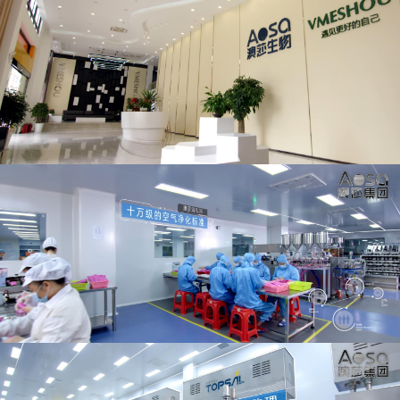
我们通过精准的战略布局与产业协同，形成了覆盖多个健康领域
的专业矩阵:
1.美丽科技领域
广东澳莎医药科技有限公司:专注于护肤品及个人洗护产品的深
度研发与 OEM/ODM 智造。我们将生物科技与天然精粹相融
合，为全球品牌提供从配方研发到规模化生产的一站式解决方
案。
2.功能营养领域
·广东澳莎健康管理有限公司:聚焦于功能食品与大健康食品的研
发创新，为战略合作伙伴提供专业的定制化生产服务，以前沿营
养科学赋能健康生活。
广东澳昕医药科技有限公司:致力于特殊膳食与功能营养食品的
科学研发与生产代工，以精准营养理念满足多元化市场需求。
3.健康产业领域
中健药业(贵州)有限公司:依托贵州丰富的生态资源与民族医药智
慧，专业研发与生产保健食品、特殊膳食及大健康养生产品，将
传统养生智慧与现代科技深度融合。中健口腔科学(清远)有限公