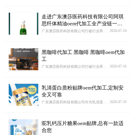
走进广东澳莎医药科技有限公司阿琪
思纤体精油oem代加工全产业链一站
式代工工厂
2026-07-16
广东澳莎医药科技有限公司打破行业界限，构建全品类数字供应链体系。通过AI需求分析引擎为[阿琪思纤体精油 OEM/ODM贴牌代加工批发定制源头厂家]客户智能匹配生产工艺，特别为此品类创新产品提供专利快速申请通道。
黑咖啡代加工 黑咖啡 黑咖啡oem代加
工
2026-07-16
广东澳莎医药科技有限公司打破行业界限，构建全品类数字供应链体系。通过AI需求分析引擎为[黑咖啡 OEM/ODM贴牌代加工批发定制源头厂家]客户智能匹配生产工艺，特别为此品类创新产品提供专利快速申请通道。
乳清蛋白质粉贴牌oem代加工,定制安
全又可靠
2026-07-16
广东澳莎医药科技有限公司作为乳清蛋白质粉 OEM/ODM贴牌代加工批发定制源头厂家代加工源头厂商，开放全品类OEM定制服务。不仅提供配方研发与免费打样支持，更整合包装供应链资源，依托大数据分析为合作伙伴输出市场定位报告，助力新品快速打开[乳清蛋白质粉 OEM/ODM贴牌代加工批发定制源头厂家]市场，现推出首单成本优化计划。
驼乳钙压片糖果oem贴牌,总有一款适
合您