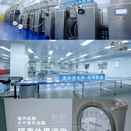
司:专注于口腔护理产品与功能性牙青的专业研发与生产以医学
级标准打造科学护齿方案
4.医疗器械领域
澳莎医药(长汀)有限公司:专业从事一类、二类医疗器械的研发与
生产，以严谨的工艺与科技创新为医疗健康领域提供可靠支持。
核心优势
全产业链赋能能力:我们建立了从基础研究、原料甄选、产品研
发到规模化智造的全链路服务体系，具备完善的 GMP 标准生产
环境与严格的质量控制体系。科技研发双引擎驱动:集团汇聚了
生物医药、营养科学、精细化工等多领域科研人才，并与多家高
校及科研机构建立了深度合作关系，持续推动产品创新与技术进
步。生态化协同布局:各子公司在地域与专业领域上形成优势互
补与战略协同，既能深耕垂直领域，又能实现资源与技术的高效
整合，为客户提供跨品类的综合解决方案。企业愿景与使命
使命:以科技融合自然智慧，以匠心铸就卓越品质，为全球消费
者与合作伙伴创造可持续的
健康与美。