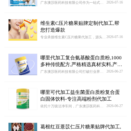
2026-07-16
广东澳莎医药科技有限公司作为一站式代工服务平台，专注为全品类客户提供OEM/ODM解决方案。从产品概念设计到量产交付，支持原料采购、工艺优化及包装定制，特别开发智能成本测算系统，助力[驼乳钙压片糖果 OEM/ODM贴牌代加工批发定制源头厂家]品类客户精准控制预算，现开放百款基础方案库供自由组合。
维生素C压片糖果贴牌定制代加工,帮
您打造爆款
2026-07-16
专业承接维生素C压片糖果代加工，源头工厂提供oem贴牌代加工维生素C压片糖果价格行情...，广东澳莎医药科技有限公司可按照客户要求为客户免费设计产品配方并进行打样。可以帮客户代为采购包装材料。成品上市后，可为客户提供产品销售的建议及方案！
哪里代加工复合氨基酸蛋白质粉,1000
多种传统配方,严格精选真材实料,产能
大,出货快
2026-06-27
广东澳莎医药科技有限公司打破行业界限，构建全品类数字供应链体系。通过AI需求分析引擎为[复合氨基酸蛋白质粉复合蛋白固体饮料 OEM/ODM贴牌代加工批发定制源头厂家]客户智能匹配生产工艺，特别为此品类创新产品提供专利快速申请通道。
哪里可代加工益生菌蛋白质粉复合蛋
白固体饮料-专注高端粉剂代加工
2026-06-27
依托十万级洁净车间，广东澳莎医药科技有限公司提供益生菌蛋白质粉复合蛋白固体饮料 OEM/ODM贴牌代加工批发定制源头厂家一站式代工解决方案。支持包装设计知识产权备案，同步输出益生菌蛋白质粉复合蛋白固体饮料 OEM/ODM贴牌代加工批发定制源头厂家竞品分析数据包，首单客户享免费仓储托管及新品试销追踪服务。
葛根红豆薏苡仁压片糖果贴牌代加工,