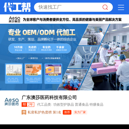
广东澳莎医药科技有限公司
帮
2年
代工品类:
功效型护肤品 普通食品 特膳食品
私密私护热度榜 第1名
推荐
实力厂家