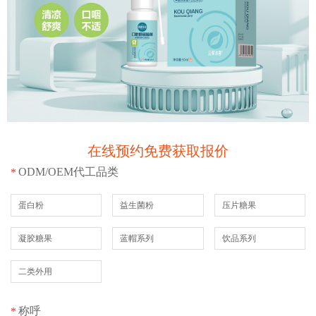
在线预约免费获取报价
ODM/OEM代工品类
*
蛋白粉
益生菌粉
压片糖果
凝胶糖果
蓝帽系列
饮品系列
二类外用
称呼
*