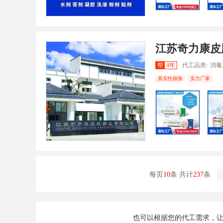
江苏奇力康皮
帮
4年
代工品类:
消毒
真实性核验
实力厂家
每页
10
条 共计
237
条
也可以根据您的代工需求，