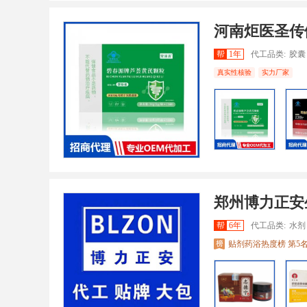
河南炬医圣传
帮
1年
代工品类:
胶囊 片
真实性核验
实力厂家
郑州博力正安
帮
6年
代工品类:
水剂
贴剂药浴热度榜 第5