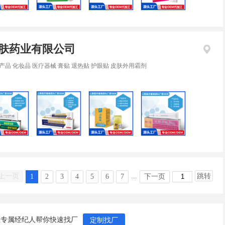
肤药业有限公司
产品 化妆品 医疗器械 膏贴 退热贴 护眼贴 皮肤外用霜剂
上一页
...
跳转
1
2
3
4
5
6
7
下一页
让专属经纪人帮你快速找厂
定制找厂