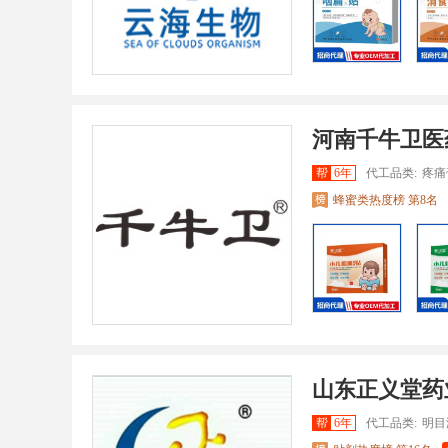
河南千牛卫医
帮
6年
代工品类:
疼痛
蜂蜜类热度榜 第8名
山东正义堂药
帮
6年
代工品类:
明目