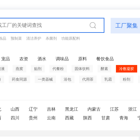
工厂聚集
冻品
预制菜
清洁养护
杀菌剂
功能原配料
宠品
农资
酒水
调味品
原料
餐饮食品
服液
燕窝
贴剂
代餐粉
固体饮料
酵素
冷敷凝胶
粉
药食同源
一类器械
浴包
代用茶
乳霜
粉剂
北
山西
辽宁
吉林
黑龙江
内蒙古
江苏
浙江
西
四川
贵州
云南
西藏
陕西
甘肃
青海