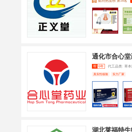
贴剂热度榜 第16名
通化市合心堂
帮
6年
代工品类:
草本
真实性核验
实力厂家
湖北莱福特生