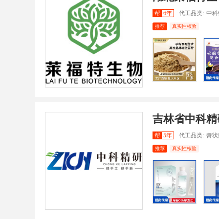
帮
6年
代工品类:
中科
推荐
真实性核验
吉林省中科精
帮
5年
代工品类:
膏状
推荐
真实性核验