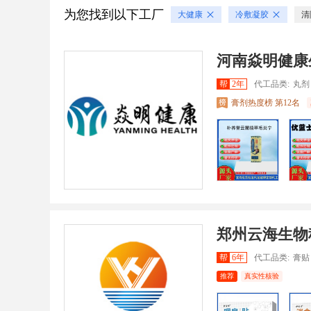
为您找到以下工厂
大健康
冷敷凝胶
清
河南焱明健康
帮
2年
代工品类:
丸剂 
膏剂热度榜 第12名
郑州云海生物
帮
6年
代工品类:
膏贴
推荐
真实性核验