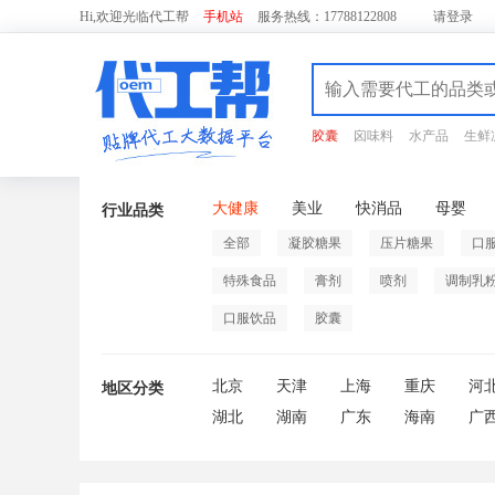
Hi,欢迎光临代工帮
手机站
服务热线：17788122808
请
登录
胶囊
囟味料
水产品
生鲜
大健康
美业
快消品
母婴
行业品类
全部
凝胶糖果
压片糖果
口
特殊食品
膏剂
喷剂
调制乳
口服饮品
胶囊
北京
天津
上海
重庆
河
地区分类
湖北
湖南
广东
海南
广