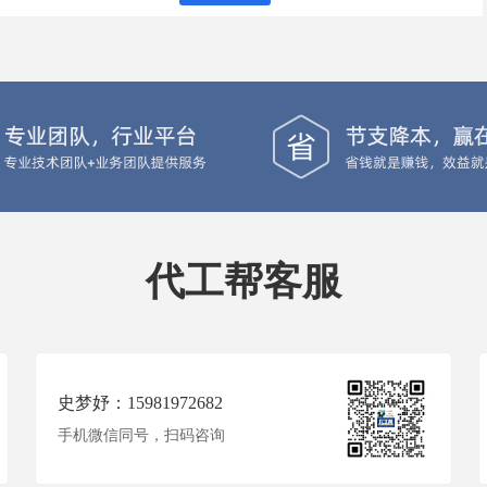
代工帮客服
史梦妤：15981972682
手机微信同号，扫码咨询