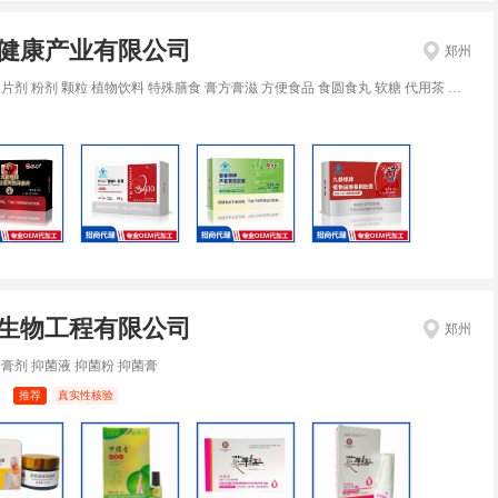
健康产业有限公司
郑州
剂 粉剂 颗粒 植物饮料 特殊膳食 膏方膏滋 方便食品 食圆食丸 软糖 代用茶 果冻 贴剂 液体 膏体 凝胶 药芯 丸剂 精油
生物工程有限公司
郑州
 膏剂 抑菌液 抑菌粉 抑菌膏
名
推荐
真实性核验