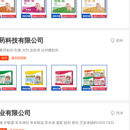
药科技有限公司
郑州
膏药贴剂 乳膏 水剂 皮肤类 抗抑菌制剂
推荐
真实性核验
业有限公司
菏泽
液 护眼露 草本滴剂 草本精油 草本液 凝胶 贴剂 膏剂 艾灸液辅料ODM OEM